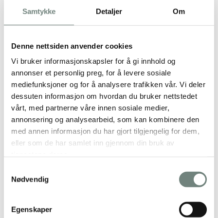
Samtykke
Detaljer
Om
Denne nettsiden anvender cookies
Vi bruker informasjonskapsler for å gi innhold og
Budsjettering
annonser et personlig preg, for å levere sosiale
mediefunksjoner og for å analysere trafikken vår. Vi deler
God budsjettering er essensielt for å
dessuten informasjon om hvordan du bruker nettstedet
holde kontroll på både daglig drift og
vårt, med partnerne våre innen sosiale medier,
fremtidige investeringer.
annonsering og analysearbeid, som kan kombinere den
med annen informasjon du har gjort tilgjengelig for dem,
LES MER
eller som de har samlet inn gjennom din bruk av
tjenestene deres.
Samtykkevalg
Nødvendig
Egenskaper