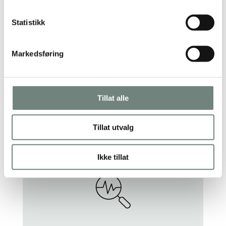
Statistikk
Økonomisk rådgivning
Markedsføring
Vi i Bauta Regnskap tilbyr ekspertbistand
innen skatt, avgift og andre økonomiske
spørsmål.
Tillat alle
LES MER
Tillat utvalg
Ikke tillat